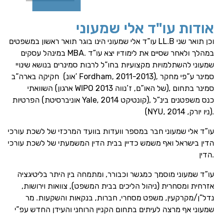
אודות עו"ד אלי שמעוני
עו”ד אלי שמעוני הינו בוגר תואר ראשון במשפטים LL.B וכן תואר שני
במינהל עסקים MBA. במהלך ולאחר שסיים את לימודיו יצא עו”ד
שמעוני להשתלמויות מקצועיות בחו”ל לרבות סמינרים בנושא שינויי
חקיקה בארה”ב (אונ’ Fordham, 2011-2013), סמינר ע”פי מחקר
השוואתי (ארגון WIPO של האו”ם, ז’נווה 2013), סמינר בתחום
הפרטיות (אוניברסיטת Yale, קונטיקט 2014), כנס משפטנים בינ”ל
(NYU, ניו יורק, 2014).
עו”ד אלי שמעוני חבר במספר וועדות בוועד המרכזי של לשכת עורכי
הדין בישראל ואף משמש כדיין בבית הדין המשמעתי של לשכת עורכי
הדין.
עו”ד שמעוני מוסמך כמגשר וכבורר, ומתמחה בין היתר בל
יטיגציה
אזרחית ומסחרית (ניהול הליכים בבית המשפט), צוואות וירושות,
נדל”ן/
מקרקעין
, משפט מסחרי, חברות, בנקאות והשקעות. מר
שמעוני אף מרצה לעיתים בתחום הקניין הרוחני והעידן החדש עפ”י